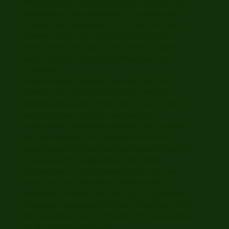
die ökologischen und hydrologischen Sünden dieser
Maßnahmen immer deutlicher: Artenarmut in der
Flussaue, die Felder gehen z. T. 2 bis 3 m an das
Gewässer heran und nach Starkregen gehäufte
Jahrhunderthochwasser in den größeren Flüssen
durch zu schnell abfließendes Wasser aus der
Landschaft.
Deshalb wurden zwischen 2009 und 2010 im
Wabetal zwischen Schöppenstedter Turm und
Riddagshausen große Erdarbeiten vorgenommen. Es
wurde ein neues Flussbett zwischen der
schnurgeraden Mittelriede und dem alten Bachbett
der Wabe angelegt. Hier entwickelt sich eine
vielgestaltige Auenlandschaft mit mäanderndem (sich
schlängelndem) Fließgewässer und einigen
Stillgewässern. Bei Hochwasser bildet sich eine
breite überflutete Auenfläche. Wassermassen
verbleiben für längere Zeit hier. Der so entstandene
artenreiche Lebensraum für viele Pflanzen und Tiere
dient gleichzeitig als vortrefflicher Hochwasserschutz
für die Stadt Braunschweig.