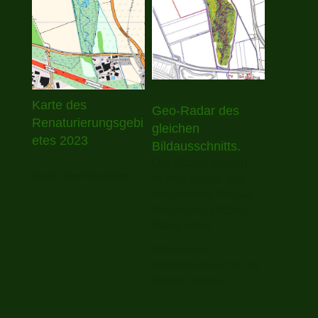
Karte des
Geo-Radar des
Renaturierungsgebi
gleichen
etes 2023
Bildausschnitts.
Die dichten blauen
Quelle: OpenStreet Maps
Punkte geben den
historischen Verlauf
der ursprünglichen
Wabe wider.
Mit freundlicher
Genehmigung von Dipl.-Ing.
Manfred Lehmann