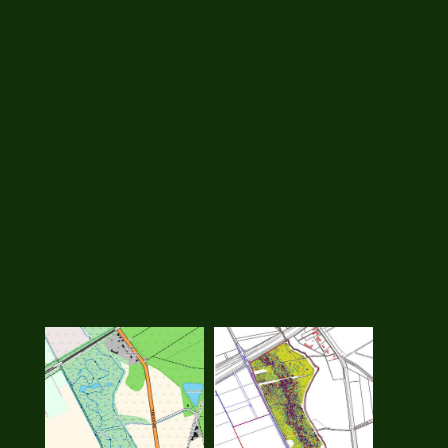
Der Verein ProWabe hat sich sehr um das
Zustandekommen der Renaturierungsmaßnahme
bemüht, auf die Planung Einfluss genommen und
viele praktische Arbeit auf der Renaturierungsfläche
geleistet, z. B. seit 2011 durch Pflanzungen,
Freischneiden, Wässern der Jungpflanzen und
Anlegen eines Verbissschutzes.
Der Unterhaltungsverband Schunter ist für die
Unterhaltung dieses Gewässers II. Ordnung
zuständig.