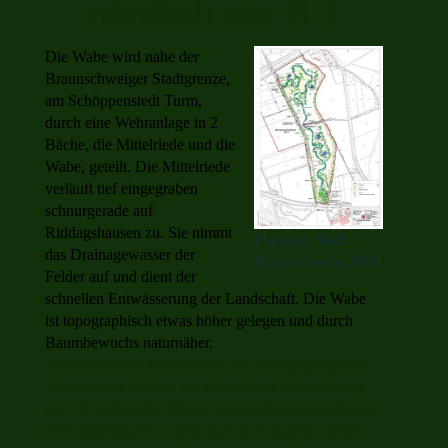
nördlich der B 1
Die Wabe wird nahe der
Braunschweiger Stadtgrenze,
am Schöppenstedt Turm,
durch eine Wehranlage in 2
Bäche, die Mittelriede und die
Wabe, geteilt. Die Mittelriede
verläuft tief eingegraben
schnurgerade auf
Riddagshausen zu. Sie nimmt
Planung, Stadt
das Drainagewasser der
Braunschweig 2008
Felder auf und dient der
schnellen Entwässerung der Landschaft. Die Wabe
ist topographisch etwas höher gelegen und durch
Baumbewuchs naturnäher.
Wasserbauliche Maßnahmen der vorangegangenen
Jahrhunderte führten vor allem durch Begradigung
und Vertiefung der Flüsse zur gewünschten schnellen
Entwässerung der Landschaft. Inzwischen wurden